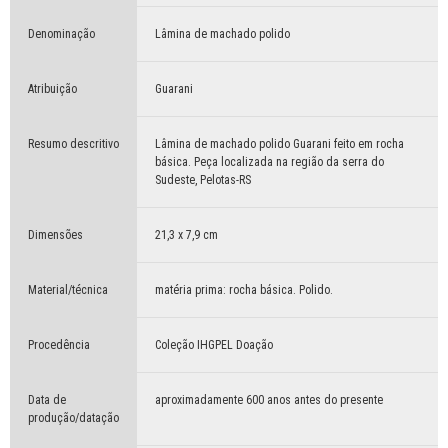
Denominação
Lâmina de machado polido
Atribuição
Guarani
Resumo descritivo
Lâmina de machado polido Guarani feito em rocha
básica. Peça localizada na região da serra do
Sudeste, Pelotas-RS
Dimensões
21,3 x 7,9 cm
Material/técnica
matéria prima: rocha básica. Polido.
Procedência
Coleção IHGPEL Doação
Data de
aproximadamente 600 anos antes do presente
produção/datação