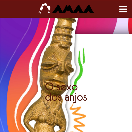
O sexo
dos anjos